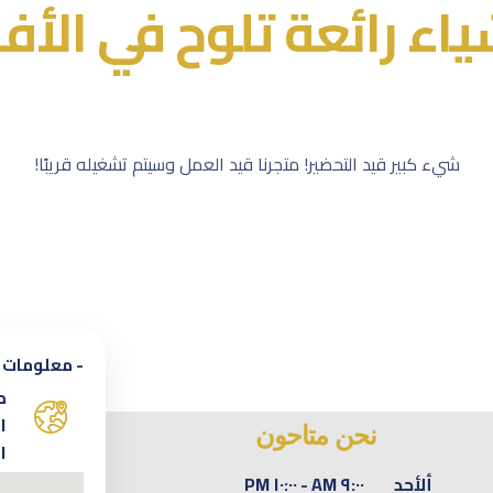
ياء رائعة تلوح في الأف
شيء كبير قيد التحضير! متجرنا قيد العمل وسيتم تشغيله قريبًا!
- معلومات ا
م
ا
نحن متاحون
ا
ألأحد
٩:٠٠ AM - ١٠:٠٠ PM