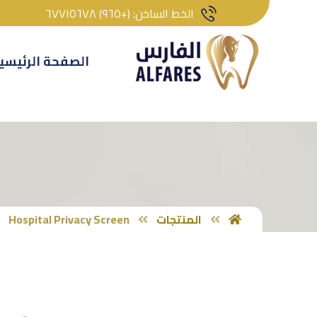
الخط الساخن: (+٩٦٥) ٦٧٧١٥٦٧٨
الصفحة الرئيسي
المنتجات
Hospital Privacy Screen