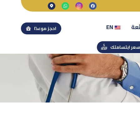
ئعة
EN
احجز موعدًا
عر ابتسامتك