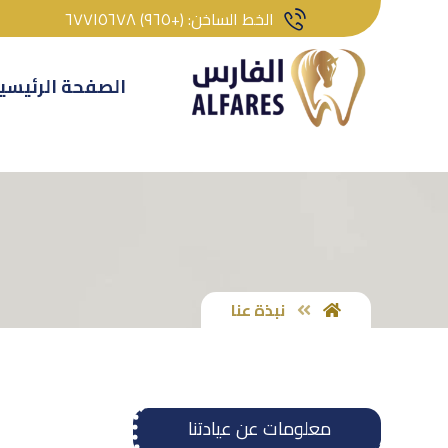
الخط الساخن: (+٩٦٥) ٦٧٧١٥٦٧٨
الصفحة الرئيسي
نبذة عنا
معلومات عن عيادتنا