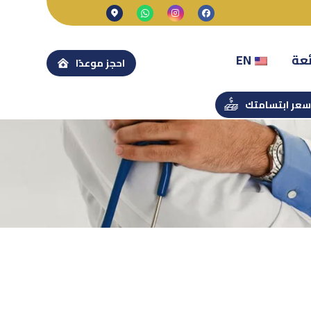
ئعة
EN
احجز موعدًا
عر ابتسامتك