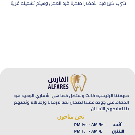
شيء كبير قيد التحضير! متجرنا قيد العمل وسيتم تشغيله قريبًا!
مهمتنا الرئيسية كانت وستظل كما هي. شعاري الوحيد هو
الحفاظ على جودة عملنا لضمان ثقة مرضانا ورضاهم وثقتهم
بنا لعلاجهم الأسنان.
نحن متاحون
ألأحد
٩:٠٠ AM - ١٠:٠٠ PM
الاتنين
٩:٠٠ AM - ١٠:٠٠ PM