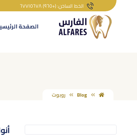
الخط الساخن: (+٩٦٥) ٦٧٧١٥٦٧٨
الصفحة الرئيسي
Blog
روبوت
أنو