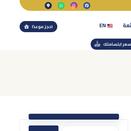
ئعة
EN
احجز موعدًا
عر ابتسامتك