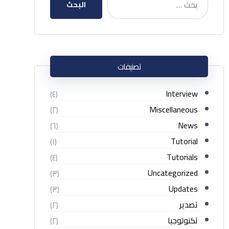
البحث
تصنيفات
Interview
(٤)
Miscellaneous
(٢)
News
(٦)
Tutorial
(١)
Tutorials
(٤)
Uncategorized
(٣)
Updates
(٣)
تصدير
(٢)
تكنولوجيا
(٢)