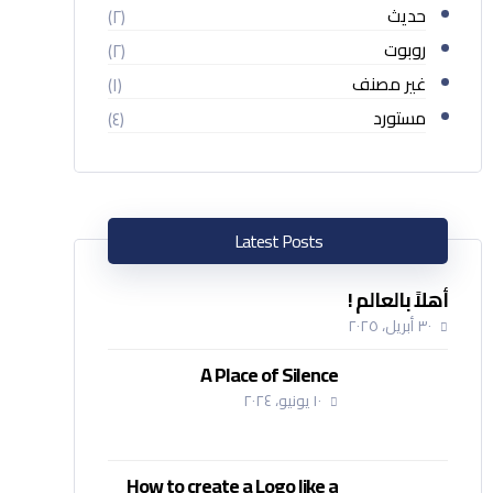
حديث
(٢)
روبوت
(٢)
غير مصنف
(١)
مستورد
(٤)
Latest Posts
أهلاً بالعالم !
٣٠ أبريل، ٢٠٢٥
A Place of Silence
١٠ يونيو، ٢٠٢٤
How to create a Logo like a