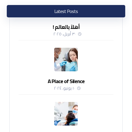
Latest Posts
أهلاً بالعالم !
٣٠ أبريل، ٢٠٢٥
A Place of Silence
١٠ يونيو، ٢٠٢٤