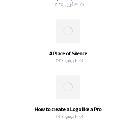
٣٠ أبريل، ٢٠٢٥
A Place of Silence
١٠ يونيو، ٢٠٢٤
How to create a Logo like a Pro
١٠ يونيو، ٢٠٢٤