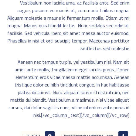
Vestibulum non lacinia urna, ac facilisis ante. Sed enim
augue, posuere eu mauris at, commodo finibus magna.
Aliquam molestie a mauris id fermentum mollis. Etiam ut mi
magna. Mauris quis blandit lectus. Nunc sodales sed odio at
facilisis. Sed vehicula libero sit amet massa auctor euismod.
Phasellus in nisi et orci suscipit tempor. Maecenas porttitor
sed lectus sed molestie.
Aenean nec tempus turpis, vel vestibulum nisi. Nam sit
amet ante mollis, fringilla enim eget iaculis purus. Donec
elementum eros vitae massa mattis accumsan. Aenean
tristique dolor eu nibh tincidunt congue. In hac habitasse
platea dictumst. Nunc aliquam lorem id nisl rutrum, nec
mattis dui blandit. Vestibulum a maximus, nisl vitae aliquet
cursus, dui dolor sagittis nunc, vitae interdum ante purus id
nisi.[/vc_column_text][/vc_column][/vc_row]
Husseinma٧mood@gmail.com
١ يونيو، ٢٠٢٤